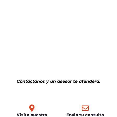
colocación de lonas, anclajes, acabados y
pruebas funcionales.
Contáctanos y un asesor te atenderá.
Visita nuestra
Envia tu consulta