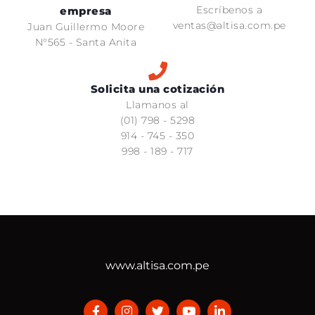
Escríbenos a
empresa
ventas@altisa.com.pe
Juan Guillermo Moore
N°565 - Santa Anita
Solicita una cotización
Llamanos al
(01) 798 - 5298
914 - 745 - 350
998 - 189 - 717
www.altisa.com.pe