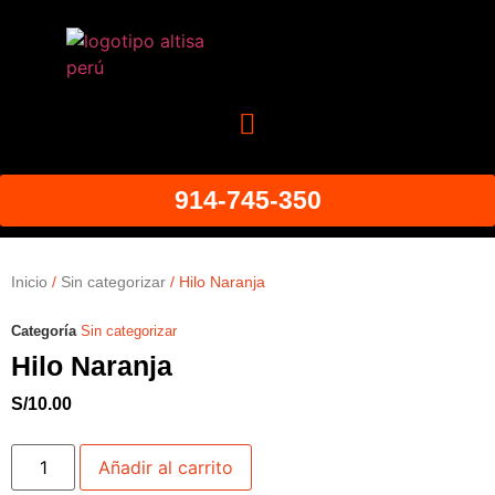
914-745-350
Inicio
/
Sin categorizar
/ Hilo Naranja
Categoría
Sin categorizar
Hilo Naranja
S/
10.00
Añadir al carrito